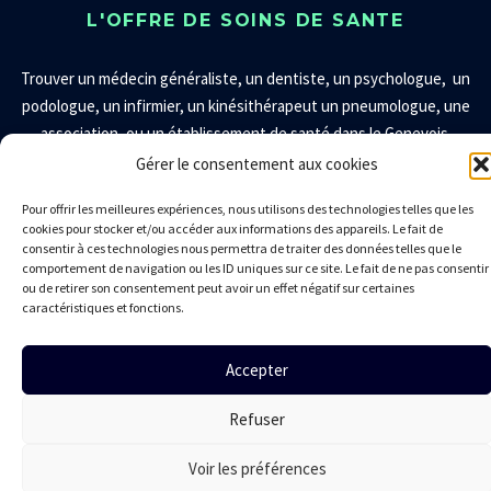
L'OFFRE DE SOINS DE SANTE
Trouver un
médecin généraliste
,
un
dentiste
, un
psychologue
, un
podologue
, un
infirmier
, un
kinésithérapeut
un
pneumologue
, une
association
,
ou un établissement de santé dans le Genevois.
Gérer le consentement aux cookies
LA CPTS DU GENEVOIS
Pour offrir les meilleures expériences, nous utilisons des technologies telles que les
cookies pour stocker et/ou accéder aux informations des appareils. Le fait de
Présentation
consentir à ces technologies nous permettra de traiter des données telles que le
comportement de navigation ou les ID uniques sur ce site. Le fait de ne pas consentir
Territoire
ou de retirer son consentement peut avoir un effet négatif sur certaines
Conseil administration
caractéristiques et fonctions.
Adhésion des professionnels
Nous contacter
Accepter
Mentions légales
Politique de confidentialité
Politique de cookies
Refuser
Réalisation © Bluekat Digital 2024-2026
Voir les préférences