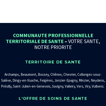
COMMUNAUTE PROFESSIONNELLE
TERRITORIALE DE SANTE
–
VOTRE SANTE,
NOTRE PRIORITE
TERRITOIRE DE SANTE
Archamps, Beaumont, Bossey, Chênex, Chevrier, Collonges-sous-
Salève, Dingy-en-Vuache, Feigères, Jonzier-Epagny, Minzier, Neydens,
Présilly, Saint-Julien-en-Genevois, Savigny, Valleiry, Vers, Viry, Vulbens.
L'OFFRE DE SOINS DE SANTE