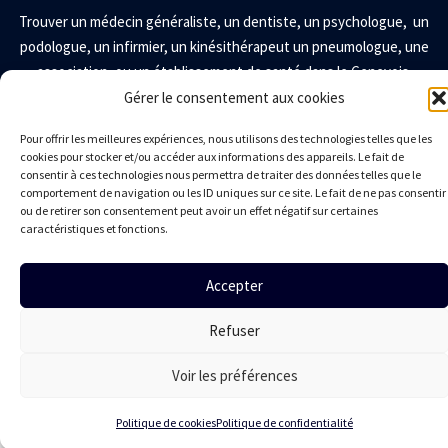
Trouver un
médecin généraliste
,
un
dentiste
, un
psychologue
, un
podologue
, un
infirmier
, un
kinésithérapeut
un
pneumologue
, une
association
,
ou un établissement de santé dans le Genevois.
Gérer le consentement aux cookies
LA CPTS DU GENEVOIS
Pour offrir les meilleures expériences, nous utilisons des technologies telles que les
cookies pour stocker et/ou accéder aux informations des appareils. Le fait de
Présentation
consentir à ces technologies nous permettra de traiter des données telles que le
comportement de navigation ou les ID uniques sur ce site. Le fait de ne pas consentir
Territoire
ou de retirer son consentement peut avoir un effet négatif sur certaines
Conseil administration
caractéristiques et fonctions.
Adhésion des professionnels
Nous contacter
Accepter
Mentions légales
Politique de confidentialité
Politique de cookies
Refuser
Réalisation © Bluekat Digital 2024-2026
Voir les préférences
Politique de cookies
Politique de confidentialité