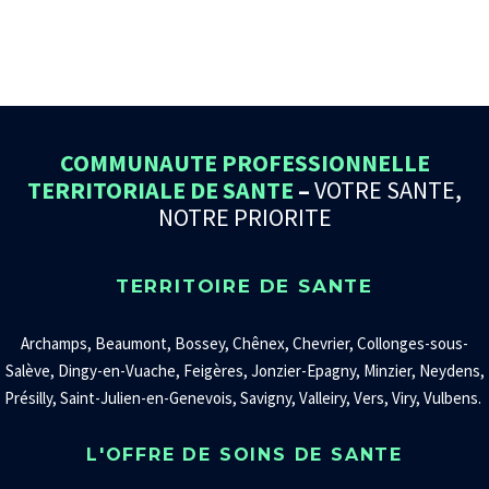
COMMUNAUTE PROFESSIONNELLE
TERRITORIALE DE SANTE
–
VOTRE SANTE,
NOTRE PRIORITE
TERRITOIRE DE SANTE
Archamps, Beaumont, Bossey, Chênex, Chevrier, Collonges-sous-
Salève, Dingy-en-Vuache, Feigères, Jonzier-Epagny, Minzier, Neydens,
Présilly, Saint-Julien-en-Genevois, Savigny, Valleiry, Vers, Viry, Vulbens.
L'OFFRE DE SOINS DE SANTE