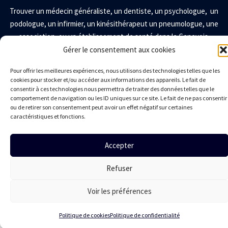
Trouver un
médecin généraliste
,
un
dentiste
, un
psychologue
, un
podologue
, un
infirmier
, un
kinésithérapeut
un
pneumologue
, une
association
,
ou un établissement de santé dans le Genevois.
Gérer le consentement aux cookies
LA CPTS DU GENEVOIS
Pour offrir les meilleures expériences, nous utilisons des technologies telles que les
cookies pour stocker et/ou accéder aux informations des appareils. Le fait de
Présentation
consentir à ces technologies nous permettra de traiter des données telles que le
comportement de navigation ou les ID uniques sur ce site. Le fait de ne pas consentir
Territoire
ou de retirer son consentement peut avoir un effet négatif sur certaines
Conseil administration
caractéristiques et fonctions.
Adhésion des professionnels
Nous contacter
Accepter
Mentions légales
Politique de confidentialité
Politique de cookies
Refuser
Réalisation © Bluekat Digital 2024-2026
Voir les préférences
Politique de cookies
Politique de confidentialité