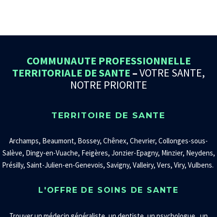
COMMUNAUTE PROFESSIONNELLE
TERRITORIALE DE SANTE
–
VOTRE SANTE,
NOTRE PRIORITE
TERRITOIRE DE SANTE
Archamps, Beaumont, Bossey, Chênex, Chevrier, Collonges-sous-
Salève, Dingy-en-Vuache, Feigères, Jonzier-Epagny, Minzier, Neydens,
Présilly, Saint-Julien-en-Genevois, Savigny, Valleiry, Vers, Viry, Vulbens.
L'OFFRE DE SOINS DE SANTE
Trouver un
médecin généraliste
,
un
dentiste
, un
psychologue
, un