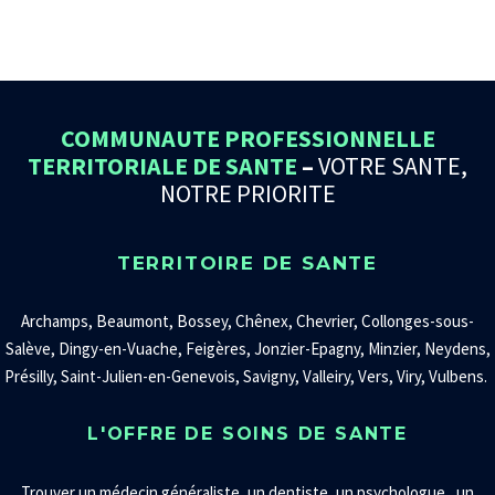
COMMUNAUTE PROFESSIONNELLE
TERRITORIALE DE SANTE
–
VOTRE SANTE,
NOTRE PRIORITE
TERRITOIRE DE SANTE
Archamps, Beaumont, Bossey, Chênex, Chevrier, Collonges-sous-
Salève, Dingy-en-Vuache, Feigères, Jonzier-Epagny, Minzier, Neydens,
Présilly, Saint-Julien-en-Genevois, Savigny, Valleiry, Vers, Viry, Vulbens.
L'OFFRE DE SOINS DE SANTE
Trouver un
médecin généraliste
,
un
dentiste
, un
psychologue
, un