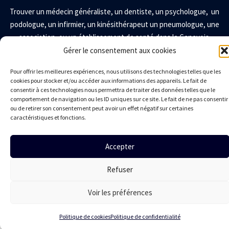
Trouver un
médecin généraliste
,
un
dentiste
, un
psychologue
, un
podologue
, un
infirmier
, un
kinésithérapeut
un
pneumologue
, une
association
,
ou un établissement de santé dans le Genevois.
Gérer le consentement aux cookies
LA CPTS DU GENEVOIS
Pour offrir les meilleures expériences, nous utilisons des technologies telles que les
cookies pour stocker et/ou accéder aux informations des appareils. Le fait de
Présentation
consentir à ces technologies nous permettra de traiter des données telles que le
comportement de navigation ou les ID uniques sur ce site. Le fait de ne pas consentir
Territoire
ou de retirer son consentement peut avoir un effet négatif sur certaines
Conseil administration
caractéristiques et fonctions.
Adhésion des professionnels
Nous contacter
Accepter
Mentions légales
Politique de confidentialité
Politique de cookies
Refuser
Réalisation © Bluekat Digital 2024-2026
Voir les préférences
Politique de cookies
Politique de confidentialité