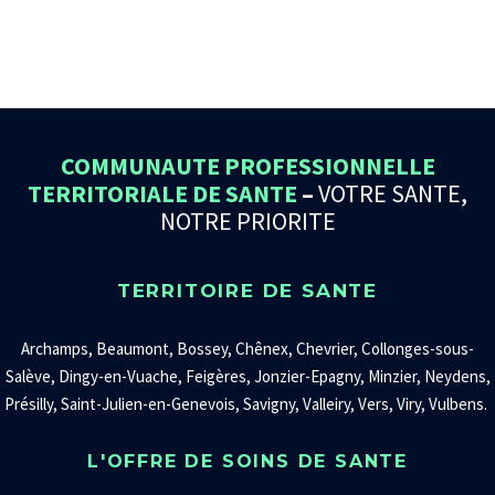
COMMUNAUTE PROFESSIONNELLE
TERRITORIALE DE SANTE
–
VOTRE SANTE,
NOTRE PRIORITE
TERRITOIRE DE SANTE
Archamps, Beaumont, Bossey, Chênex, Chevrier, Collonges-sous-
Salève, Dingy-en-Vuache, Feigères, Jonzier-Epagny, Minzier, Neydens,
Présilly, Saint-Julien-en-Genevois, Savigny, Valleiry, Vers, Viry, Vulbens.
L'OFFRE DE SOINS DE SANTE