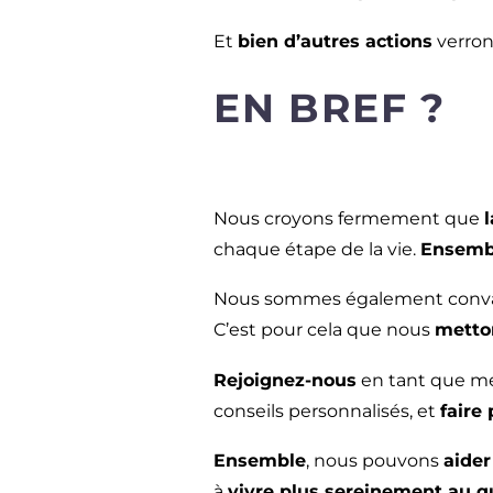
Et
bien d’autres actions
verron
EN BREF ?
Nous croyons fermement que
chaque étape de la vie.
Ensembl
Nous sommes également conv
C’est pour cela que nous
metton
Rejoignez-nous
en tant que m
conseils personnalisés, et
faire
Ensemble
, nous pouvons
aider
à
vivre plus sereinement au q