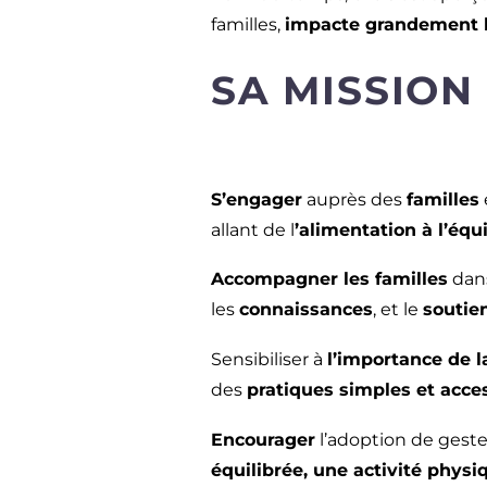
familles,
impacte grandement l
SA MISSION 
S’engager
auprès des
familles
allant de l
’alimentation à l’équ
Accompagner les familles
dans
les
connaissances
, et le
soutie
Sensibiliser à
l’importance de l
des
pratiques simples et acces
Encourager
l’adoption de geste
équilibrée, une activité physi