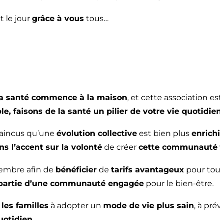
t le jour
grâce à vous
tous…
la santé commence à la maison
, et cette association 
e, faisons de la santé un pilier de votre vie quotidie
aincus qu’une
évolution collective
est bien plus
enrich
s l’accent sur la volonté
de créer
cette communauté
embre afin de
bénéficier
de
tarifs avantageux
pour tous
 partie d’une communauté engagée
pour le bien-être.
 les familles
à adopter un
mode de vie plus sain
, à pr
uotidien
.