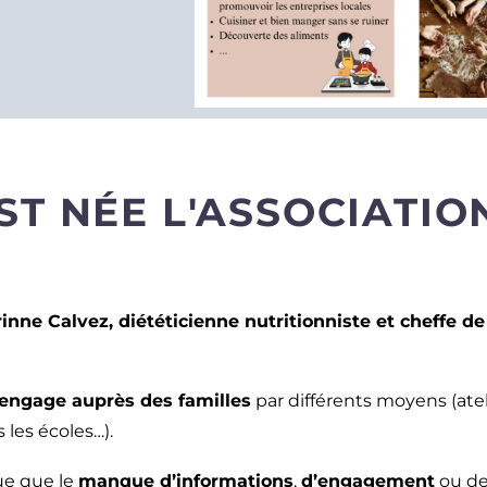
T NÉE L'ASSOCIATIO
inne Calvez, diététicienne nutritionniste et cheffe d
s’engage auprès des familles
par différents moyens (ateli
 les écoles…).
çue que le
manque d’informations
,
d’engagement
ou d